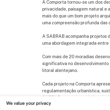
A Comporta tornou-se um dos dest
privacidade, paisagem natural e 
mais do que um bom projeto arqui
uma compreensão profunda das co
At Sabrab Architecture, we
A SABRAB acompanha projetos de 
believe that architecture is
uma abordagem integrada entre a
a powerful tool for
transformation, not only of
Com mais de 20 moradias desenvo
spaces but also of lives and
significativa no desenvolvimento
the environment.
litoral alentejano.
Cada projeto na Comporta aprese
regulamentação urbanística, sust
SABRAB em projetos de hotelaria
We value your privacy
em todas as fases do processo.