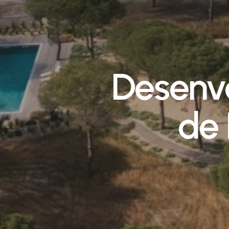
Desenv
de