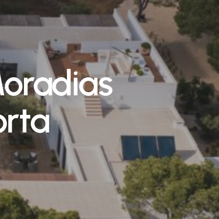
oradias
rta