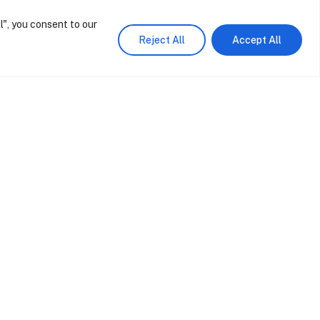
May 11, 2026
l", you consent to our
Share
Reject All
Accept All
y
a qualidade de execução. Por
rquitetura e garantir um resultado
esenvolver moradias únicas, com