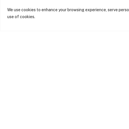
A nossa intervenção inclui:
We use cookies to enhance your browsing experience, serve persona
use of cookies.
coordenação de projeto
© 2024 Sabrab 
engenharia e especialidades
apoio ao licenciamento
gestão e fiscalização de obra
controlo de custos e planea
coordenação entre equipas té
acompanhamento integral do
Na Comporta, o verdadeiro luxo e
isso, cada detalhe do projeto deve
intemporal.
A SABRAB trabalha lado a lado co