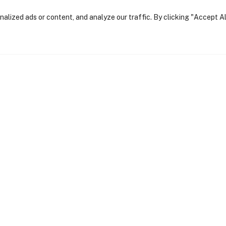
lized ads or content, and analyze our traffic. By clicking "Accept Al
Privacy Polic
Architecture.
mento
cnicas e construtivas
 desenvolvimento
stá na simplicidade, na integração com a natureza e n
 ser pensado para respeitar o território, valorizar a a
m arquitetos, investidores e clientes privados para d