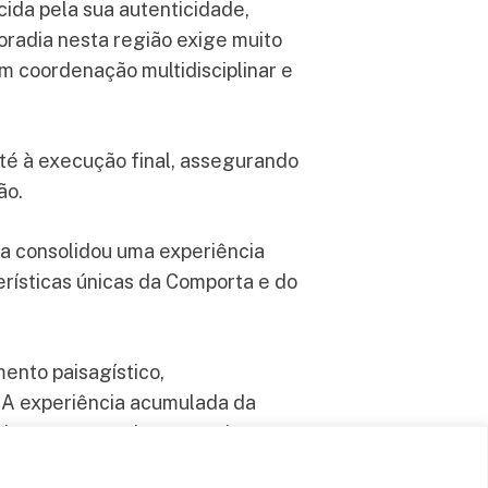
ida pela sua autenticidade,
oradia nesta região exige muito
News
m coordenação multidisciplinar e
Interior Design Casa M Ariane
Melides
August 4, 2026
té à execução final, assegurando
ão.
Sabrab Principles for Architecture
in Comporta and Melides
a consolidou uma experiência
July 31, 2026
erísticas únicas da Comporta e do
Sabrab Principles for Architecture
in Comporta and Melides
ento paisagístico,
June 17, 2026
. A experiência acumulada da
Residential Architecture in
ntir um acompanhamento rigoroso
Comporta