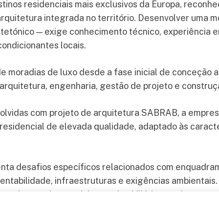
inos residenciais mais exclusivos da Europa, reconhec
arquitetura integrada no território. Desenvolver uma m
Explore
tetónico — exige conhecimento técnico, experiência e
Home
ndicionantes locais.
About
moradias de luxo desde a fase inicial de conceção a
Services
rquitetura, engenharia, gestão de projeto e construç
Architecture
Engineering and
lvidas com projeto de arquitetura SABRAB, a empres
Construction
 residencial de elevada qualidade, adaptado às caract
Interior design
Projects
nta desafios específicos relacionados com enquadram
News
entabilidade, infraestruturas e exigências ambientais
Contacts
, turismo e desenvolvimento imobiliário permite gara