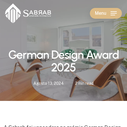
Skip
to
Menu
main
content
German Design Award
2025
Agosto 13, 2024
2 min read