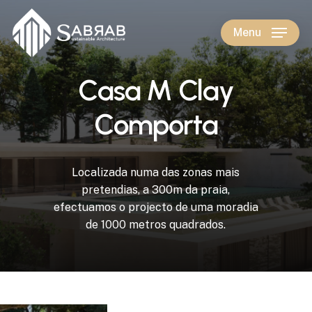
Skip
to
Menu
main
content
C
a
s
a
M
C
l
a
y
C
o
m
p
o
r
t
a
Localizada
numa
das
zonas
mais
pretendias,
a
300m
da
praia,
efectuamos
o
projecto
de
uma
moradia
de
1000
metros
quadrados.