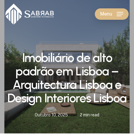
Skip
to
Menu
main
content
Imobiliário de alto
padrão em Lisboa –
Arquitectura Lisboa e
Design Interiores Lisboa
Outubro 10, 2025
2 min read