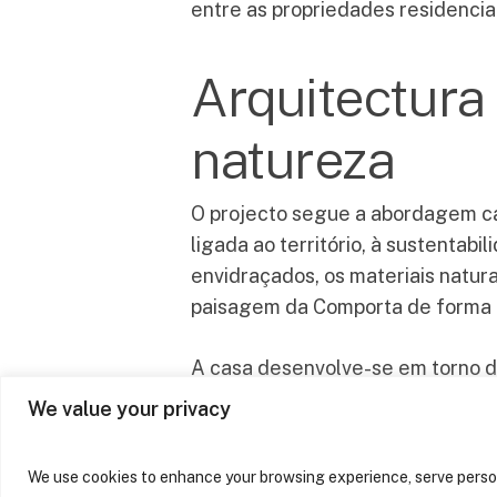
entre as propriedades residencia
Arquitectura
natureza
Na Sabrab Architecture,
acreditamos que a
arquitetura é uma poderosa
O projecto segue a abordagem ca
ferramenta de
ligada ao território, à sustentab
transformação, não apenas
envidraçados, os materiais natura
dos espaços, mas também
paisagem da Comporta de forma 
das vidas e do meio
ambiente.
A casa desenvolve-se em torno de
dialogam com o pinhal envolvente.
We value your privacy
identidade serena e sofisticada d
We use cookies to enhance your browsing experience, serve persona