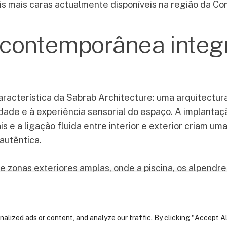
is mais caras actualmente disponíveis na região da Co
Explore
 contemporânea integ
Home
Sobre nós
Serviços
Arquitectura
racterística da Sabrab Architecture: uma arquitect
Engenharia e
ilidade e à experiência sensorial do espaço. A implanta
Construção
is e a ligação fluida entre interior e exterior criam um
autêntica.
Design de
Interiores
 zonas exteriores amplas, onde a piscina, os alpendr
Projectos
 A utilização de tons neutros, madeira natural, pedra 
Notícias
a arquitectura.
Contactos
lized ads or content, and analyze our traffic. By clicking "Accept Al