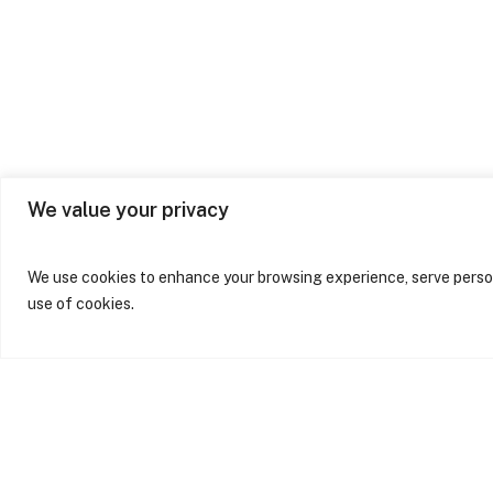
arquitetura é uma poderosa
ferramenta de
transformação, não apenas
dos espaços, mas também
das vidas e do meio
ambiente.
We value your privacy
We use cookies to enhance your browsing experience, serve persona
use of cookies.
© 2024 Sabrab Arch