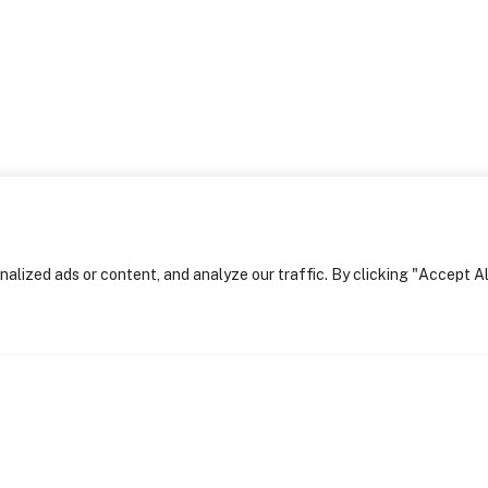
Arquitectura
Engenharia e
Construção
Design de
Interiores
Projectos
Notícias
Contactos
lized ads or content, and analyze our traffic. By clicking "Accept Al
Política de privacidad
itecture.