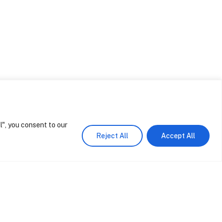
Design de Interiores Comporta
Agosto 4, 2026
Design de Interiores Comporta
Julho 31, 2026
Casa M – Melides
Junho 17, 2026
l", you consent to our
Share
Reject All
Accept All
e