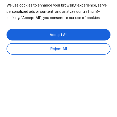
We use cookies to enhance your browsing experience, serve
personalized ads or content, and analyze our traffic. By
Próximo Projeto
clicking "Accept All", you consent to our use of cookies.
Apartamento Aliados 107 Porto
Accept All
Reject All
Na Sabrab Architecture, acreditamos que a
arquitetura é uma poderosa ferramenta de
transformação, não apenas dos espaços, mas
também das vidas e do meio ambiente.