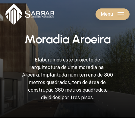
Skip
to
Menu
main
content
M
o
r
a
d
i
a
A
r
o
e
i
r
a
Elaboramos
este
projecto
de
arquitectura
de
uma
moradia
na
Aroeira. Implantada
num
terreno
de
800
metros
quadrados,
tem
de
área
de
construção
360
metros
quadrados,
divididos
por
três
pisos.