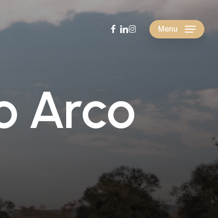
facebook
linkedin
instagram
Menu
o
A
r
c
o