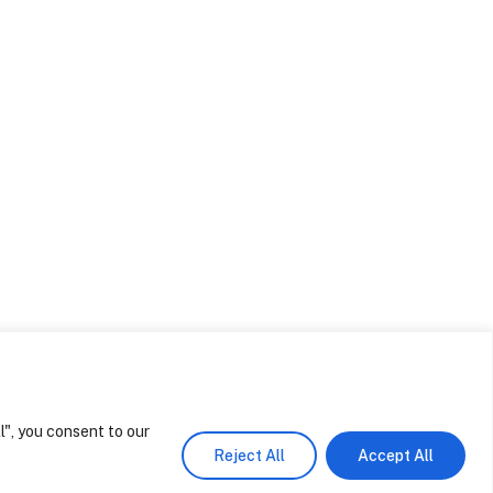
Arquitecto para moradia de luxo
em Cascais
Agosto 4, 2026
Design de Interiores Comporta
Agosto 4, 2026
Design de Interiores Comporta
Julho 31, 2026
Casa M – Melides
Junho 17, 2026
l", you consent to our
Share
Reject All
Accept All