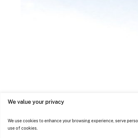
Na Sabrab Architecture,
acreditamos que a
arquitetura é uma poderosa
ferramenta de
transformação, não apenas
dos espaços, mas também
das vidas e do meio
ambiente.
We value your privacy
We use cookies to enhance your browsing experience, serve persona
use of cookies.