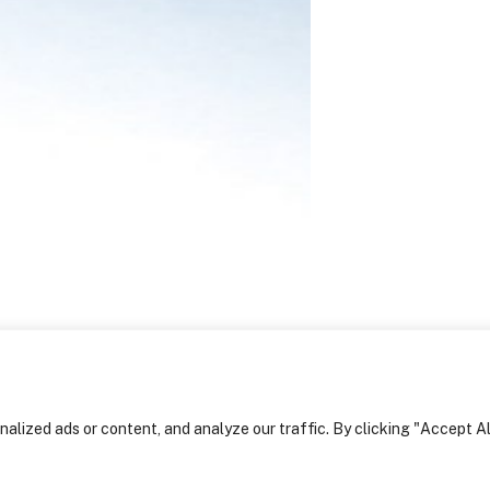
Explore
Home
Sobre nós
Serviços
Arquitectura
Engenharia e
Construção
Design de
Interiores
Projectos
Notícias
Contactos
lized ads or content, and analyze our traffic. By clicking "Accept Al