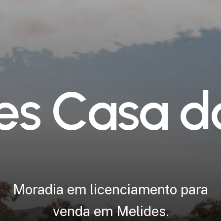
e
s
C
a
s
a
d
Moradia
em
licenciamento
para
venda
em
Melides.