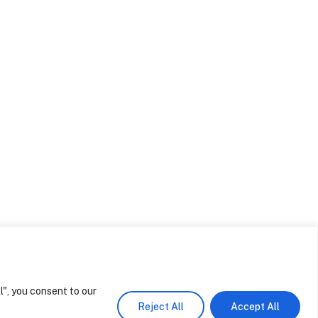
Notícias
Arquitecto para moradia de luxo
em Cascais
Agosto 4, 2026
Design de Interiores Comporta
Agosto 4, 2026
Design de Interiores Comporta
Julho 31, 2026
Casa M – Melides
Junho 17, 2026
l", you consent to our
Share
Reject All
Accept All