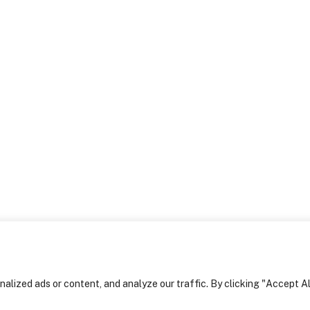
Explore
Home
Sobre nós
Serviços
Arquitectura
Engenharia e
Construção
Design de
Interiores
Projectos
Notícias
Contactos
lized ads or content, and analyze our traffic. By clicking "Accept Al