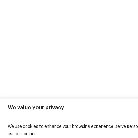
Na Sabrab Architecture,
acreditamos que a
arquitetura é uma poderosa
ferramenta de
transformação, não apenas
dos espaços, mas também
das vidas e do meio
ambiente.
We value your privacy
We use cookies to enhance your browsing experience, serve persona
use of cookies.