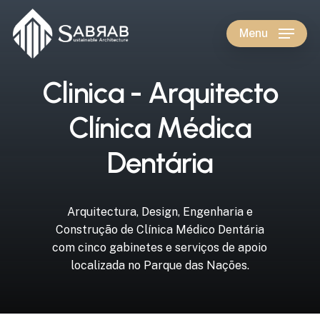
Skip
to
Menu
main
content
C
l
i
n
i
c
a
-
A
r
q
u
i
t
e
c
t
o
C
l
í
n
i
c
a
M
é
d
i
c
a
D
e
n
t
á
r
i
a
Arquitectura,
Design,
Engenharia
e
Construção
de
Clínica
Médico
Dentária
com
cinco
gabinetes
e
serviços
de
apoio
localizada
no
Parque
das
Nações.